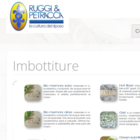
Rice
per:
Imbottiture