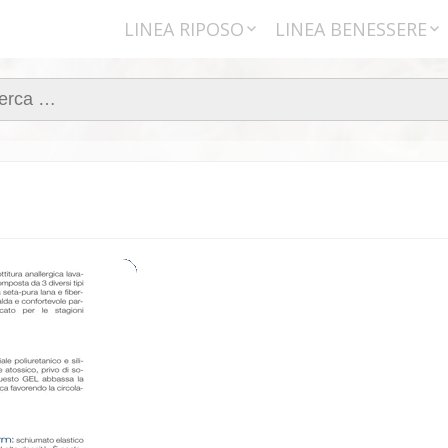
LINEA RIPOSO
LINEA BENESSERE
Materassi
Poltrone
rca
Coperte
Cuscini
Letti
Reti