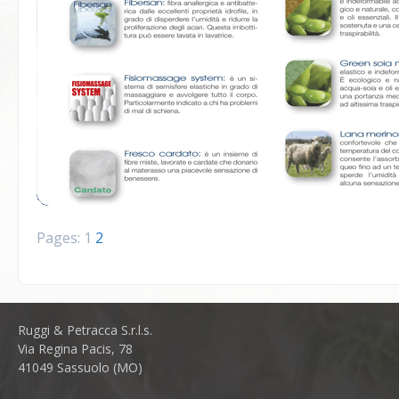
Pages:
1
2
Ruggi & Petracca S.r.l.s.
Via Regina Pacis, 78
41049 Sassuolo (MO)