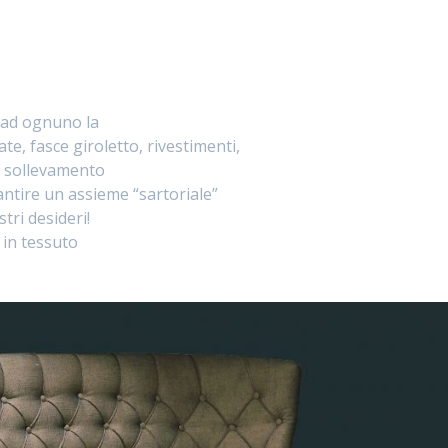
e ad ognuno la
e, fasce giroletto, rivestimenti,
di sollevamento
ntire un assieme “sartoriale”
tri desideri!
 in tessuto