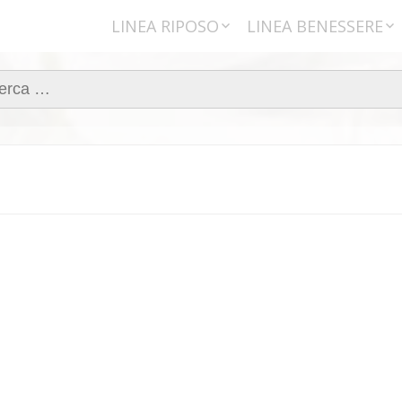
LINEA RIPOSO
LINEA BENESSERE
Materassi
Poltrone
rca
Coperte
Cuscini
Letti
Reti