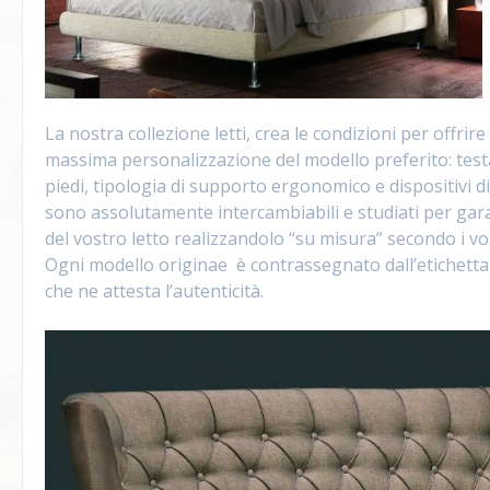
La nostra collezione letti, crea le condizioni per offrir
massima personalizzazione del modello preferito: testat
piedi, tipologia di supporto ergonomico e dispositivi 
sono assolutamente intercambiabili e studiati per gara
del vostro letto realizzandolo “su misura” secondo i vos
Ogni modello originae è contrassegnato dall’etichetta
che ne attesta l’autenticità.